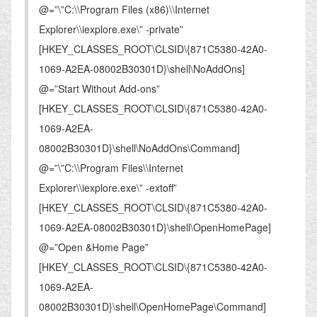
@=”\”C:\\Program Files (x86)\\Internet
Explorer\\iexplore.exe\” -private”
[HKEY_CLASSES_ROOT\CLSID\{871C5380-42A0-
1069-A2EA-08002B30301D}\shell\NoAddOns]
@=”Start Without Add-ons”
[HKEY_CLASSES_ROOT\CLSID\{871C5380-42A0-
1069-A2EA-
08002B30301D}\shell\NoAddOns\Command]
@=”\”C:\\Program Files\\Internet
Explorer\\iexplore.exe\” -extoff”
[HKEY_CLASSES_ROOT\CLSID\{871C5380-42A0-
1069-A2EA-08002B30301D}\shell\OpenHomePage]
@=”Open &Home Page”
[HKEY_CLASSES_ROOT\CLSID\{871C5380-42A0-
1069-A2EA-
08002B30301D}\shell\OpenHomePage\Command]