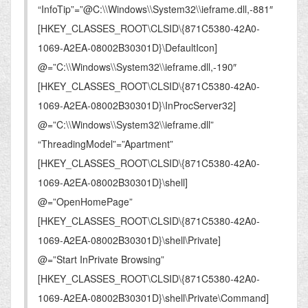
“InfoTip”=”@C:\\Windows\\System32\\ieframe.dll,-881″
[HKEY_CLASSES_ROOT\CLSID\{871C5380-42A0-
1069-A2EA-08002B30301D}\DefaultIcon]
@=”C:\\Windows\\System32\\ieframe.dll,-190″
[HKEY_CLASSES_ROOT\CLSID\{871C5380-42A0-
1069-A2EA-08002B30301D}\InProcServer32]
@=”C:\\Windows\\System32\\ieframe.dll”
“ThreadingModel”=”Apartment”
[HKEY_CLASSES_ROOT\CLSID\{871C5380-42A0-
1069-A2EA-08002B30301D}\shell]
@=”OpenHomePage”
[HKEY_CLASSES_ROOT\CLSID\{871C5380-42A0-
1069-A2EA-08002B30301D}\shell\Private]
@=”Start InPrivate Browsing”
[HKEY_CLASSES_ROOT\CLSID\{871C5380-42A0-
1069-A2EA-08002B30301D}\shell\Private\Command]