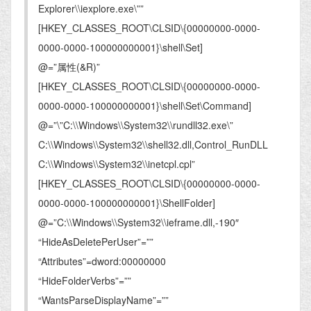
Explorer\\iexplore.exe\””
[HKEY_CLASSES_ROOT\CLSID\{00000000-0000-
0000-0000-100000000001}\shell\Set]
@=”属性(&R)”
[HKEY_CLASSES_ROOT\CLSID\{00000000-0000-
0000-0000-100000000001}\shell\Set\Command]
@=”\”C:\\Windows\\System32\\rundll32.exe\”
C:\\Windows\\System32\\shell32.dll,Control_RunDLL
C:\\Windows\\System32\\inetcpl.cpl”
[HKEY_CLASSES_ROOT\CLSID\{00000000-0000-
0000-0000-100000000001}\ShellFolder]
@=”C:\\Windows\\System32\\ieframe.dll,-190″
“HideAsDeletePerUser”=””
“Attributes”=dword:00000000
“HideFolderVerbs”=””
“WantsParseDisplayName”=””