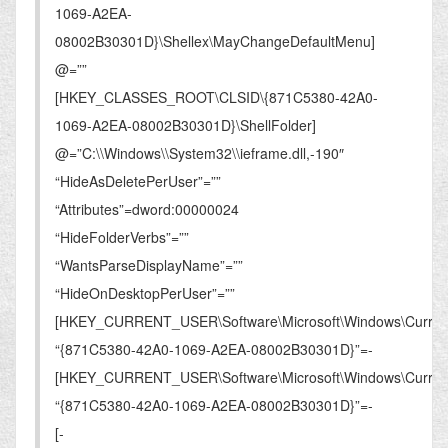
1069-A2EA-
08002B30301D}\Shellex\MayChangeDefaultMenu]
@=””
[HKEY_CLASSES_ROOT\CLSID\{871C5380-42A0-
1069-A2EA-08002B30301D}\ShellFolder]
@=”C:\\Windows\\System32\\ieframe.dll,-190″
“HideAsDeletePerUser”=””
“Attributes”=dword:00000024
“HideFolderVerbs”=””
“WantsParseDisplayName”=””
“HideOnDesktopPerUser”=””
[HKEY_CURRENT_USER\Software\Microsoft\Windows\CurrentVe
“{871C5380-42A0-1069-A2EA-08002B30301D}”=-
[HKEY_CURRENT_USER\Software\Microsoft\Windows\CurrentV
“{871C5380-42A0-1069-A2EA-08002B30301D}”=-
[-