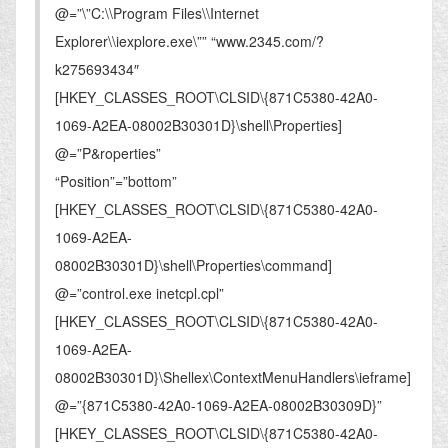
@=”\”C:\\Program Files\\Internet
Explorer\\iexplore.exe\”” “www.2345.com/?
k275693434″
[HKEY_CLASSES_ROOT\CLSID\{871C5380-42A0-
1069-A2EA-08002B30301D}\shell\Properties]
@=”P&roperties”
“Position”=”bottom”
[HKEY_CLASSES_ROOT\CLSID\{871C5380-42A0-
1069-A2EA-
08002B30301D}\shell\Properties\command]
@=”control.exe inetcpl.cpl”
[HKEY_CLASSES_ROOT\CLSID\{871C5380-42A0-
1069-A2EA-
08002B30301D}\Shellex\ContextMenuHandlers\ieframe]
@=”{871C5380-42A0-1069-A2EA-08002B30309D}”
[HKEY_CLASSES_ROOT\CLSID\{871C5380-42A0-