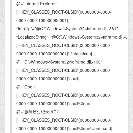
@=”Internet Explorer”
[HKEY_CLASSES_ROOT\CLSID\{00000000-0000-
0000-0000-100000000001}]
“InfoTip”=”@C:\\Windows\\System32\\ieframe.dll,-881”
“LocalizedString”=”@C:\\Windows\\System32\\ieframe.dll,-880
[HKEY_CLASSES_ROOT\CLSID\{00000000-0000-
0000-0000-100000000001}\DefaultIcon]
@=”C:\\Windows\\System32\\ieframe.dll,-190″
[HKEY_CLASSES_ROOT\CLSID\{00000000-0000-
0000-0000-100000000001}\shell]
@=”Open”
[HKEY_CLASSES_ROOT\CLSID\{00000000-0000-
0000-0000-100000000001}\shell\Clean]
@=”删除历史记录(&C)”
[HKEY_CLASSES_ROOT\CLSID\{00000000-0000-
0000-0000-100000000001}\shell\Clean\Command]