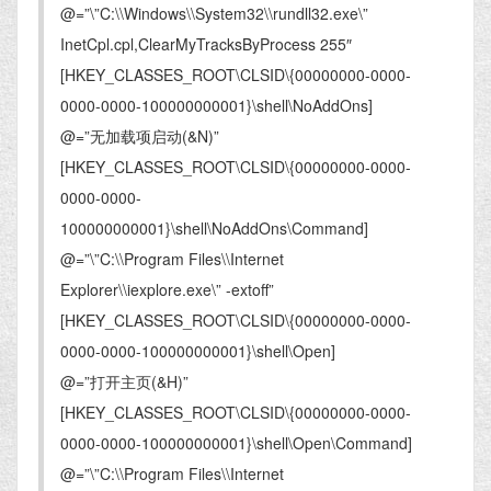
@=”\”C:\\Windows\\System32\\rundll32.exe\”
InetCpl.cpl,ClearMyTracksByProcess 255″
[HKEY_CLASSES_ROOT\CLSID\{00000000-0000-
0000-0000-100000000001}\shell\NoAddOns]
@=”无加载项启动(&N)”
[HKEY_CLASSES_ROOT\CLSID\{00000000-0000-
0000-0000-
100000000001}\shell\NoAddOns\Command]
@=”\”C:\\Program Files\\Internet
Explorer\\iexplore.exe\” -extoff”
[HKEY_CLASSES_ROOT\CLSID\{00000000-0000-
0000-0000-100000000001}\shell\Open]
@=”打开主页(&H)”
[HKEY_CLASSES_ROOT\CLSID\{00000000-0000-
0000-0000-100000000001}\shell\Open\Command]
@=”\”C:\\Program Files\\Internet